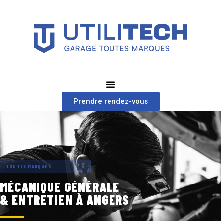
Aller
au
contenu
Prendre rendez-vous
Accueil › Mécanique
TOUTES MARQUES
MÉCANIQUE GÉNÉRALE
& ENTRETIEN À ANGERS